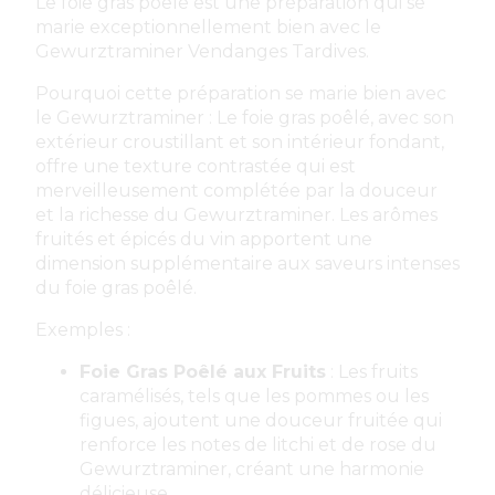
Le foie gras poêlé est une préparation qui se
marie exceptionnellement bien avec le
Gewurztraminer Vendanges Tardives.
Pourquoi cette préparation se marie bien avec
le Gewurztraminer : Le foie gras poêlé, avec son
extérieur croustillant et son intérieur fondant,
offre une texture contrastée qui est
merveilleusement complétée par la douceur
et la richesse du Gewurztraminer. Les arômes
fruités et épicés du vin apportent une
dimension supplémentaire aux saveurs intenses
du foie gras poêlé.
Exemples :
Foie Gras Poêlé aux Fruits
: Les fruits
caramélisés, tels que les pommes ou les
figues, ajoutent une douceur fruitée qui
renforce les notes de litchi et de rose du
Gewurztraminer, créant une harmonie
délicieuse.