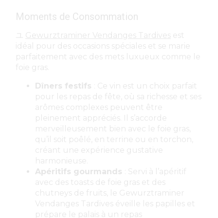
Moments de Consommation
ユ
Gewurztraminer Vendanges Tardives
est
idéal pour des occasions spéciales et se marie
parfaitement avec des mets luxueux comme le
foie gras.
Dîners festifs
: Ce vin est un choix parfait
pour les repas de fête, où sa richesse et ses
arômes complexes peuvent être
pleinement appréciés. Il s’accorde
merveilleusement bien avec le foie gras,
qu’il soit poêlé, en terrine ou en torchon,
créant une expérience gustative
harmonieuse.
Apéritifs gourmands
: Servi à l’apéritif
avec des toasts de foie gras et des
chutneys de fruits, le Gewurztraminer
Vendanges Tardives éveille les papilles et
prépare le palais à un repas