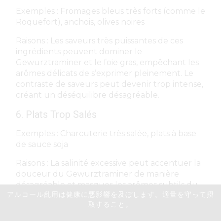
Exemples : Fromages bleus très forts (comme le
Roquefort), anchois, olives noires
Raisons : Les saveurs très puissantes de ces
ingrédients peuvent dominer le
Gewurztraminer et le foie gras, empêchant les
arômes délicats de s’exprimer pleinement. Le
contraste de saveurs peut devenir trop intense,
créant un déséquilibre désagréable.
6. Plats Trop Salés
Exemples : Charcuterie très salée, plats à base
de sauce soja
Raisons : La salinité excessive peut accentuer la
douceur du Gewurztraminer de manière
désagréable et masquer les arômes subtils du
アルコール乱用は健康に悪影響を及ぼします。適量を守って摂
foie gras. L’équilibre des saveurs peut être
取すること。
perturbé, rendant l’accord moins plaisant.