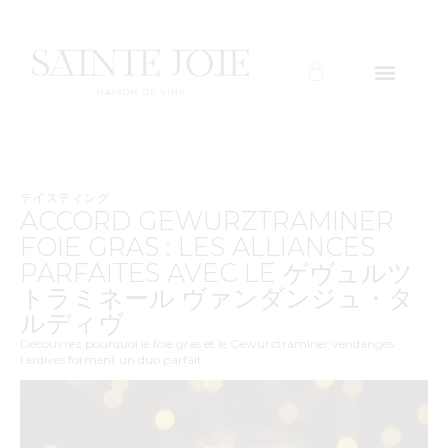
テイスティング
ACCORD GEWURZTRAMINER
FOIE GRAS : LES ALLIANCES
PARFAITES AVEC LE
ゲヴュルツ
トラミネール ヴァンダンジュ・タ
ルディヴ
Découvrez pourquoi le foie gras et le Gewurztraminer vendanges
tardives forment un duo parfait.