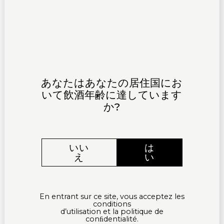
Gewurztraminer Vendanges Tardives
est sa
capacité à compléter les saveurs riches et
complexes du foie gras.
Arômes Fruités
: Les notes de litchi et de
fruits exotiques du Gewurztraminer
apportent une dimension fruitée qui
rehausse la douceur naturelle du foie
あなたはあなたの居住国にお
gras. Cette combinaison crée une
いて飲酒年齢に達しています
harmonie douce et équilibrée en bouche,
か?
où les saveurs se fondent sans s’écraser.
Arômes Floraux
: Les nuances de rose et
autres fleurs du Gewurztraminer ajoutent
いい
は
une touche d’élégance et de
え
い
sophistication, qui s’accorde parfaitement
avec la richesse du foie gras. Ces arômes
floraux adoucissent et complètent les
saveurs intenses du foie gras.
En entrant sur ce site, vous acceptez les
Notes Épicées
: Les touches de
conditions
d’utilisation et la politique de
gingembre, de poivre blanc et de cannelle
conﬁdentialité.
du vin apportent une profondeur