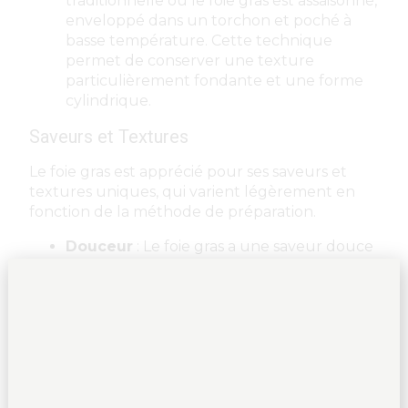
traditionnelle où le foie gras est assaisonné,
enveloppé dans un torchon et poché à
basse température. Cette technique
permet de conserver une texture
particulièrement fondante et une forme
cylindrique.
Saveurs et Textures
Le foie gras est apprécié pour ses saveurs et
textures uniques, qui varient légèrement en
fonction de la méthode de préparation.
Douceur
: Le foie gras a une saveur douce
et légèrement sucrée, souvent accentuée
par les assaisonnements comme le sel, le
poivre et parfois des épices ou des alcools
(comme le cognac ou le porto).
Richesse
: Sa richesse gustative est
marquée par des notes de beurre, de
noisette et parfois des nuances subtiles de
fer. Cette complexité en fait un mets