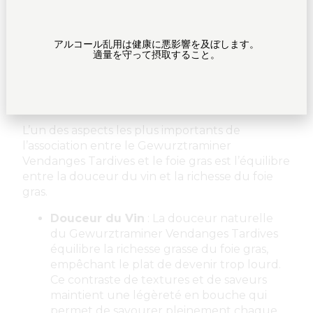
supplémentaire qui enrichit la complexité
gustative du foie gras. Cette
アルコール乱用は健康に悪影響を及ぼします。
complémentarité entre les épices et la
適量を守って摂取すること。
richesse du foie gras crée une expérience
culinaire raffinée et agréable.
Contraste et Équilibre
L’un des aspects les plus importants de
l’association entre le Gewurztraminer
Vendanges Tardives et le foie gras est l’équilibre
entre la douceur du vin et la richesse du foie
gras.
Douceur du Vin
: La douceur naturelle
du Gewurztraminer Vendanges Tardives
équilibre la richesse grasse du foie gras,
empêchant le plat de devenir trop lourd.
Ce contraste de textures et de saveurs
maintient une légèreté en bouche qui
permet de savourer pleinement chaque