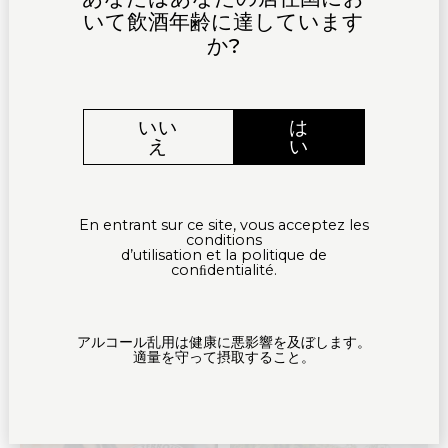
MONTRÉAL EN LUMIÈRE : LA
SAINTE JOIE AU GALA GAULT &
いて飲酒年齢に達しています
MAISON SAINTE JOIE AFFIRME SON
MILLAU | VINS D’ALSACE ET
か?
RAYONNEMENT INTERNATIONAL
GASTRONOMIE
いい
は
え
い
SAINTE JOIE, FOURNISSEUR DU
PARTENARIAT ENTRE SAINTE JOIE
PALAIS DE L’ÉLYSÉE : L’EXIGENCE
ET LE VOLLEY MULHOUSE ALSACE –
ALSACIENNE AU SOMMET DE
QUAND LE VIN D’ALSACE
En entrant sur ce site, vous acceptez les
L’ÉTAT
RENCONTRE LE SPORT LOCAL
conditions
d’utilisation et la politique de
conﬁdentialité.
アルコール乱用は健康に悪影響を及ぼします。
適量を守って摂取すること。
DÉGUSTATION SAINTE JOIE LORS
GAULT ET MILLAU TOUR
DU LANCEMENT DE LA COLLECTION
BRETAGNE : LE CHAMPAGNE
ARTHUS BERTRAND X JORDANE
SAINTE JOIE À L’HONNEUR
SAGET