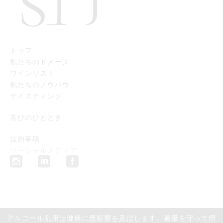
トップ
私たちのドメーヌ
ワインリスト
私たちのノウハウ
テイスティング
喜びのひととき
法的事項
ソーシャルメディア
アルコール乱用は健康に悪影響を及ぼします。適量を守って摂