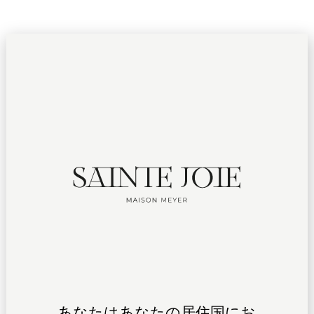
ÉVÉNEMENT
DOMAINE
PRODUITS
SAVOIR FAIRE
DÉGUSTATION
RELATIONS MÉDIAS
あなたはあなたの居住国にお