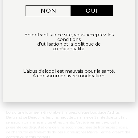
NON
OUI
En entrant sur ce site, vous acceptez les
conditions
d’utilisation et la politique de
conﬁdentialité.
L’abus d’alcool est mauvais pour la santé.
À consommer avec modération.
Lors d’une journée mémorable à la prestigieuse boutique Arthus
Bertrand de Deauville, les vins haut de gamme de Sainte Joie ont fait
sensation parmi les invités et les clients. Cet événement exclusif a
présenté des dégustations de vins accompagnées de fromages choisis,
de charcuteries fines et de délices sucrés signés Pierre Hermé, créant des
accords gustatifs parfaits.