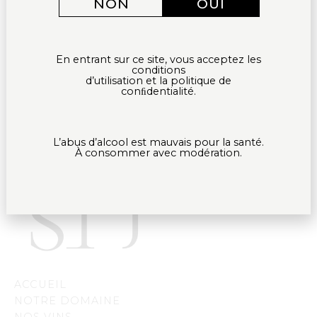
NON
OUI
Téléchargez notre dossier de presse
ICI
.
En entrant sur ce site, vous acceptez les
conditions
Saisonniers,
d’utilisation et la politique de
n’hésitez pas à nous contacter :
conﬁdentialité.
RECRUTEMENT@SAINTEJOIE.COM
L’abus d’alcool est mauvais pour la santé.
À consommer avec modération.
ACCUEIL
NOTRE DOMAINE