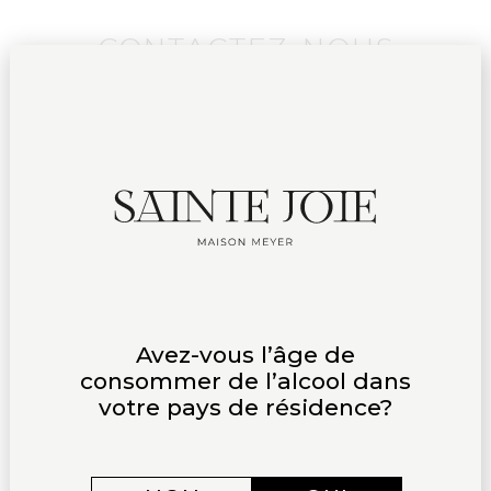
CONTACTEZ-NOUS
Pour toute question concernant
VOS COMMANDES :
VINS@SAINTEJOIE.COM
Pour prendre un rendez-vous
EXPÉRIENCES :
EXPERIENCES@SAINTEJOIE.COM
Pour les professionnels
Avez-vous l’âge de
ou pour toute autre question :
consommer de l’alcool dans
votre pays de résidence?
CONTACT@SAINTEJOIE.COM