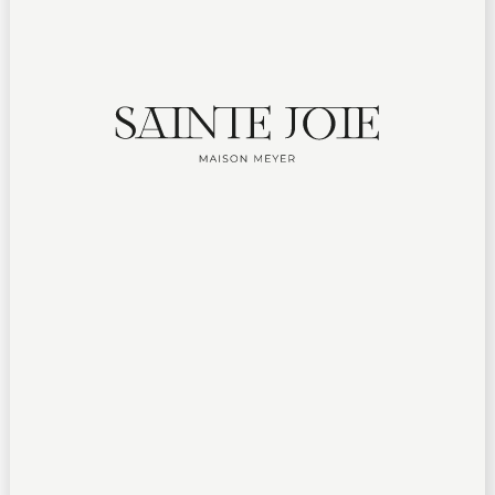
CRÉMANT D’ALSACE BRUT NATURE
Pinot noir
Pinot blanc
Auxerrois