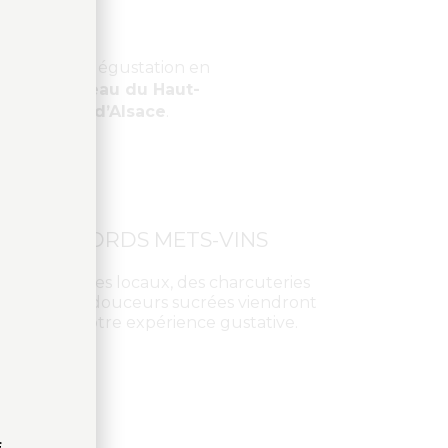
nique : une dégustation en
stueux
château du Haut-
e des vins d’Alsace
.
ACCORDS METS-VINS​
Des fromages locaux, des charcuteries
fines et des douceurs sucrées viendront
enrichir votre expérience gustative.