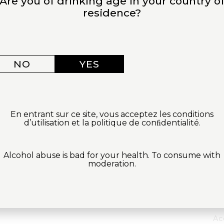
Are you of drinking age in your country o
residence?
SEZ PARMI DEUX SÉANCES DE DÉG
AU COEUR DE NOTRE DOMAINE
NO
YES
En entrant sur ce site, vous acceptez les conditions
E
G
d’utilisation et la politique de conﬁdentialité.
ers.
72€
Alcohol abuse is bad for your health. To consume with
moderation.
exception
Dégustat
des vignes
Dégustati
Ac