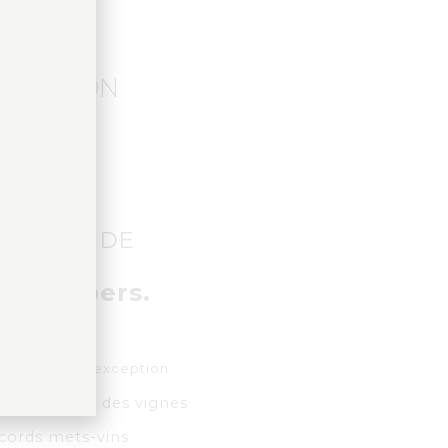
f
USTATION
ROUMANDE
 (ttc)/pers.
ion 7 vins d’exception
on au coeur des vignes
cords mets-vins