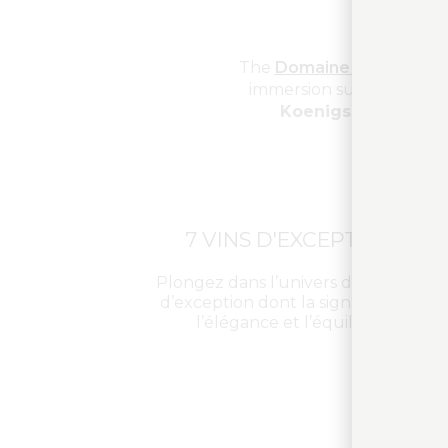
The
Domaine familial Sai
immersion sur notre plu
Koenigsbourg
, les 
7 VINS D'EXCEPTION
Plongez dans l’univers de nos vins
d’exception dont la signature est
l’élégance et l’équilibre.