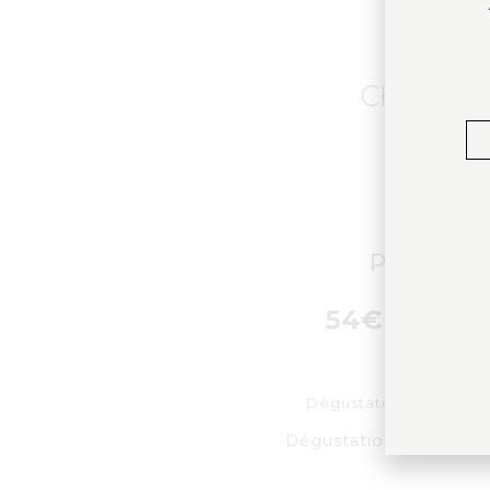
CHOISIS
PRESTIG
54€ (ttc)/p
Dégustation 7 vins d’
Dégustation au coeur 