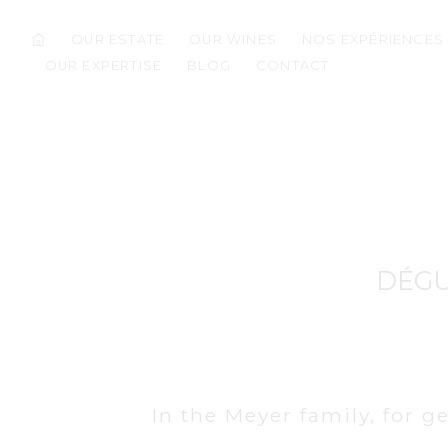
OUR ESTATE
OUR WINES
NOS EXPÉRIENCES
OUR EXPERTISE
BLOG
CONTACT
DÉGU
In the Meyer family, for 