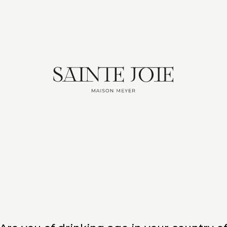
AU COEUR DE NOTRE DOMAINE​
nte Joie
vous invite à vivre une expérience sensorielle u
s belle parcelle, avec une vue panoramique sur le maje
collines sous-vosgiennes, la Forêt-Noire, et la célèbre
rout
CADRE ENCHANTEUR​
Profitez d’un moment suspendu au
cœur de notre vignoble Alsacien, avec
une vue à couper le souffle sur le
château du Haut-Koenigsbourg et les
paysages environnants.