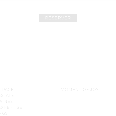
RÉSERVER
 PAGE
MOMENT OF JOY
ESTATE
WINES
EXPERTISE
NGS