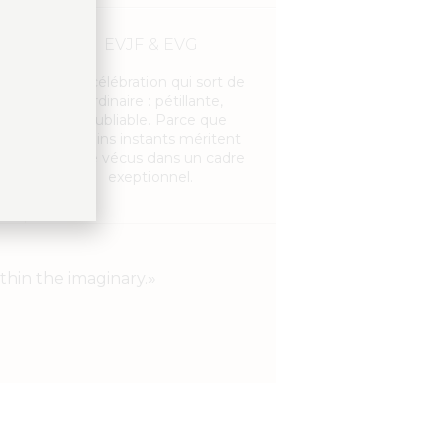
EVJF & EVG
Une célébration qui sort de
s
l’ordinaire : pétillante,
inoubliable. Parce que
e
certains instants méritent
d’être vécus dans un cadre
exeptionnel.
thin the imaginary.»