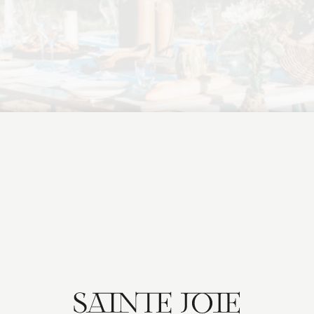
 PROCHAINS
immersive, brunch…
 de nos événements
r l’une de nos plus