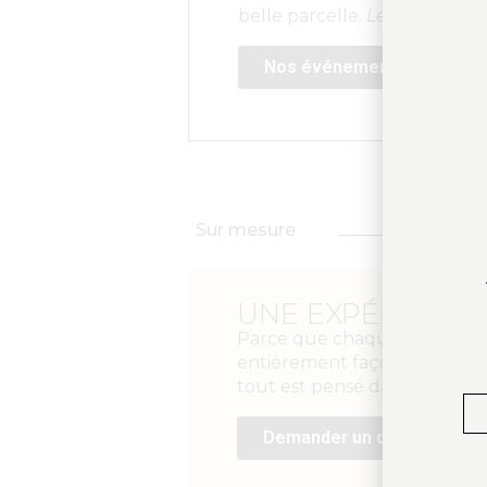
belle parcelle.
Les places son
Nos événements
Sur mesure
UNE EXPÉRIENC
Parce que chaque moment mé
entièrement façonnée pour vo
tout est pensé dans les moind
Demander un devis