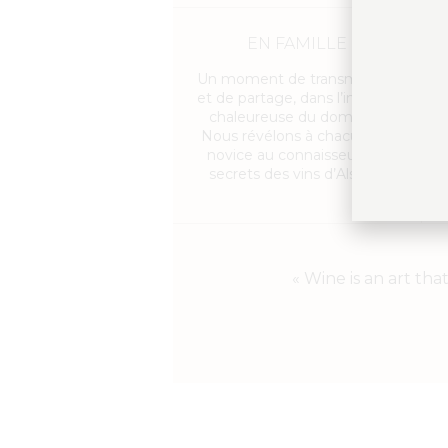
EN FAMILLE
Un moment de transmission
et de partage, dans l’intimité
chaleureuse du domaine.
Nous révélons à chacun, du
novice au connaisseur, les
secrets des vins d’Alsace.
« Wine is an art th