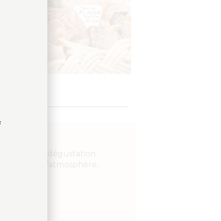
f
périence de dégustation
es cuvées à l’atmosphère,