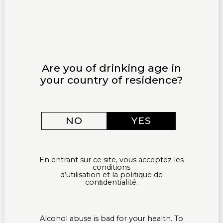
Profitez d’un moment suspendu au cœur de
notre vignoble Alsacien, avec une vue à
couper le souffle sur le château du Haut-
Koenigsbourg et les paysages environnants.
Are you of drinking age in
your country of residence?
ACCORDS METS-VINS​
Des fromages locaux, des charcuteries fines et
NO
YES
des douceurs sucrées viendront enrichir votre
expérience gustative.
En entrant sur ce site, vous acceptez les
conditions
d’utilisation et la politique de
conﬁdentialité.
CHOISISSEZ PARMI DEUX
Alcohol abuse is bad for your health. To