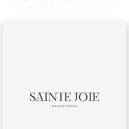
OFFRE DE DÉGUSTATION DES VINS
D'ALSACE SAINTE JOIE AU COEUR DE
NOTRE DOMAINE​
The
Domaine familial Sainte Joie
vous invite à
vivre une expérience sensorielle unique : une
dégustation en immersion sur notre plus belle
parcelle, avec une vue panoramique sur le
majestueux
château du Haut-Koenigsbourg
,
les collines sous-vosgiennes, la Forêt-Noire, et
la célèbre
route des vins d’Alsace
.
7 VINS D'EXCEPTION
Plongez dans l’univers de nos vins d’exception
dont la signature est l’élégance et l’équilibre.
CADRE ENCHANTEUR​