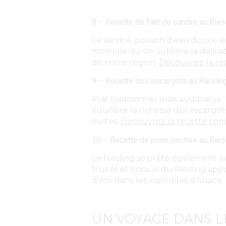
8 – Recette de filet de sandre au Riesl
Le sandre, poisson d’eau douce em
minérale du vin sublime la délicat
de notre région.
Découvrez la rec
9 – Recette des escargots au Riesling 
Plat traditionnel mais audacieux,
équilibre la richesse des escarg
invités.
Découvrez la recette comp
10 – Recette de poire pochée au Riesli
Le Riesling se prête également a
fruités et floraux du Riesling ap
d’été dans les vignobles d’Alsace.
UN VOYAGE DANS LE