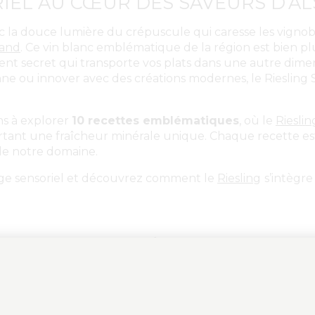
IEL AU CŒUR DES SAVEURS D’A
c la douce lumière du crépuscule qui caresse les vignob
rand
. Ce vin blanc emblématique de la région est bien p
ient secret qui transporte vos plats dans une autre dime
ne ou innover avec des créations modernes, le Riesling S
ons à explorer
10 recettes emblématiques
, où le
Rieslin
ortant une fraîcheur minérale unique. Chaque recette e
e de notre domaine.
age sensoriel et découvrez comment le
Riesling
s’intègre
CIENNE REVISITÉE
ace sont profondément ancrées dans l’histoire et la cultur