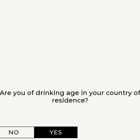
finement dans la simplicité
 célèbre coq au vin, le Coq au Riesling se distingue par 
ralité et ses notes d’agrumes, est le complément parfait p
la recette complète ici
.
UISINE : INNOVATION AVEC LE RI
ition, il n’en est pas moins l’ingrédient idéal pour revis
tent d’expérimenter de nouvelles saveurs et de créer des
Are you of drinking age in your country o
residence?
aux asperges : une fusion d’élégance et de fraîcheur
erges est une véritable expérience gustative, où le Riesl
e. Chaque bouchée évoque la fraîcheur des vignobles d’
NO
YES
 tradition.
Découvrez la recette complète ici
.