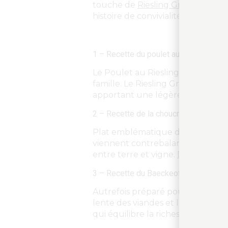
touche de
Riesling Grand Cru Br
histoire de convivialité et de terroi
1 – Recette du poulet au Riesling : u
Le Poulet au Riesling est un gra
famille. Le Riesling Grand Cru Br
apportant une légèreté bienven
2 – Recette de la choucroute au Riesli
Plat emblématique de l’Alsace, l
viennent contrebalancer les sav
entre terre et vigne.
Découvrez la
3 – Recette du Baeckeoffe au Riesling 
Autrefois préparé pour les grande
lente des viandes et légumes. Le
qui équilibre la richesse du plat.