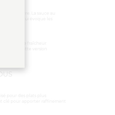
e mer et terre. La sauce au
ur minérale qui évoque les
i apporte une fraîcheur
in fait de cette version
NDUS
lisé pour des plats plus
ent clé pour apporter raffinement