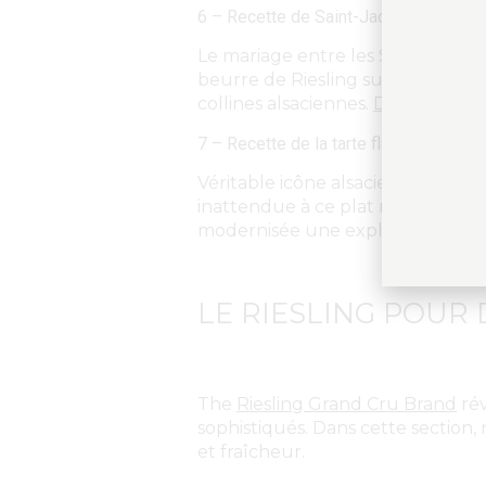
6 – Recette de Saint-Jacques poêlées 
Le mariage entre les Saint-Jacqu
beurre de Riesling sublime la fin
collines alsaciennes.
Découvrez la
7 – Recette de la tarte flambée au Riesl
Véritable icône alsacienne, la ta
inattendue à ce plat rustique. Ce 
modernisée une explosion de sa
LE RIESLING POUR 
The
Riesling Grand Cru Brand
rév
sophistiqués. Dans cette section,
et fraîcheur.