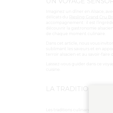
UN VOYAGE SENSOR
Imaginez un dîner en Alsace, ave
délicats du
Riesling Grand Cru B
accompagnement : il est l’ingréd
découvrir la gastronomie alsacien
de chaque moment culinaire.
Dans cet article, nous vous invit
sublimant les saveurs et en app
terroir alsacien et au savoir-fair
Laissez-vous guider dans ce voy
cuisine.
LA TRADITION ALSA
Les traditions culinaires de l’Als