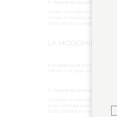
4 – Recette du coq au Riesling : le raf
Version plus légère et élégante du
finesse. Le Riesling, avec sa miné
tendreté de la viande.
Découvrez 
LA MODERNITÉ EN C
Si le
Riesling
est ancré dans la trad
fraîcheur et sa structure permet
5 – Recette du risotto au Riesling et 
Le Risotto au Riesling et aux asp
créer une base légère et parfumé
fusion parfaite entre modernité et