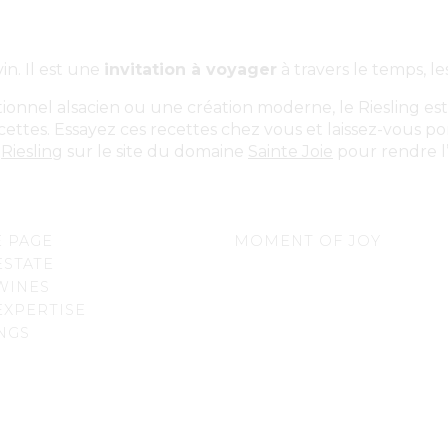
in. Il est une
invitation à voyager
à travers le temps, les
ionnel alsacien ou une création moderne, le Riesling est 
ettes. Essayez ces recettes chez vous et laissez-vous por
e
Riesling
sur le site du domaine
Sainte Joie
pour rendre l
 PAGE
MOMENT OF JOY
ESTATE
WINES
EXPERTISE
NGS