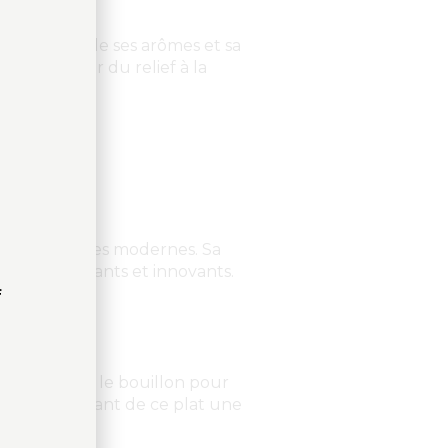
la subtilité de ses arômes et sa
our apporter du relief à la
ESLING
iter des recettes modernes. Sa
 plats élégants et innovants.
f
ing remplace le bouillon pour
Alsace, faisant de ce plat une