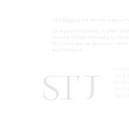
The
Riesling
est bien plus qu’un v
Que vous prépariez un plat tradit
touche d’âme nécessaire à vos rec
N’oubliez pas de découvrir notr
authentique.
HOME
OUR 
OUR 
OUR 
TASTI