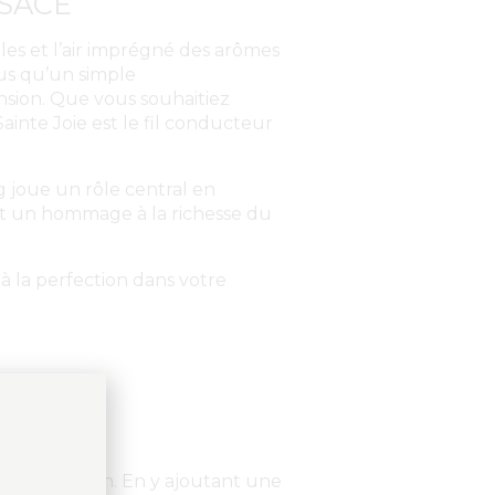
LSACE
les et l’air imprégné des arômes
lus qu’un simple
nsion. Que vous souhaitiez
ainte Joie est le fil conducteur
g
joue un rôle central en
st un hommage à la richesse du
 à la perfection dans votre
e de la région. En y ajoutant une