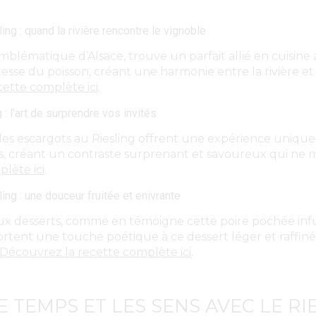
ing : quand la rivière rencontre le vignoble
blématique d’Alsace, trouve un parfait allié en cuisine a
esse du poisson, créant une harmonie entre la rivière et 
ette complète ici
.
: l’art de surprendre vos invités
 les escargots au Riesling offrent une expérience unique.
ots, créant un contraste surprenant et savoureux qui ne
lète ici
.
ng : une douceur fruitée et enivrante
ux desserts, comme en témoigne cette poire pochée infu
portent une touche poétique à ce dessert léger et raffi
Découvrez la recette complète ici
.
 TEMPS ET LES SENS AVEC LE RI