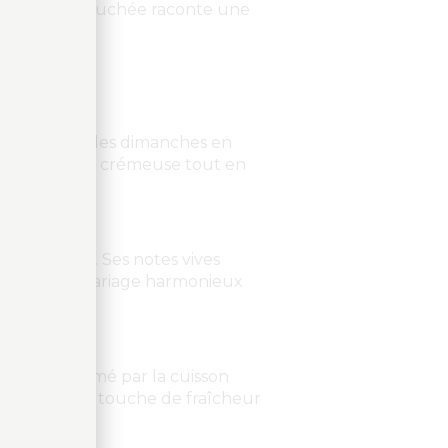
 où chaque bouchée raconte une
t qui évoque les dimanches en
sse de la sauce crémeuse tout en
du Riesling. Ses notes vives
, créant un mariage harmonieux
néreux, sublimé par la cuisson
 apporte une touche de fraîcheur