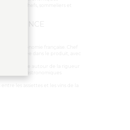
tres entre chefs, sommeliers et
EXCELLENCE
de la gastronomie française. Chef
ndément ancrée dans le produit, avec
e, structurée autour de la rigueur
’expériences gastronomiques
tre les assiettes et les vins de la