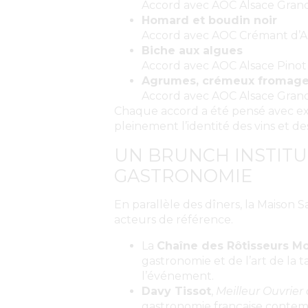
Accord avec AOC Alsace Grand
Homard et boudin noir
Accord avec AOC Crémant d’Al
Biche aux algues
Accord avec AOC Alsace Pinot
Agrumes, crémeux fromager
Accord avec AOC Alsace Gran
Chaque accord a été pensé avec ex
pleinement l’identité des vins et des
UN BRUNCH INSTITU
GASTRONOMIE
En parallèle des dîners, la Maison S
acteurs de référence.
La
Chaîne des Rôtisseurs Mo
gastronomie et de l’art de la t
l’événement.
Davy Tissot
,
Meilleur Ouvrier
gastronomie française contemp