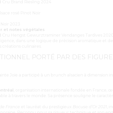
 Cru Brand Riesling 2024
sace rosé Pinot Noir
 Noir 2023
 et notes végétales
d Cru Hengst Gewurztraminer Vendanges Tardives 202
igence, dans une logique de précision aromatique et de
 créations culinaires.
TIONNEL PORTÉ PAR DES FIGURE
ainte Joie a participé à un brunch alsacien à dimension in
ntréal
, organisation internationale fondée en France, œ
able à travers le monde. Sa présence souligne le caractèr
 de France
et lauréat du prestigieux
Bocuse d’Or 2021
, i
oraine. Reconnu pour sa rigueur technique et son enga