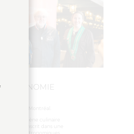
 GASTRONOMIE
f
ôtel Germain Montréal.
nnu de la scène culinaire
u produit, s’inscrit dans une
vénements gastronomiques