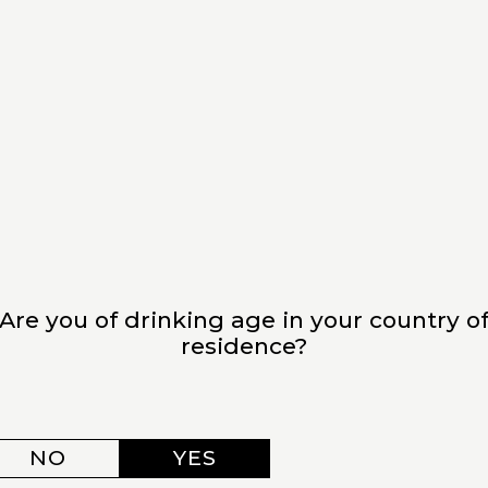
 UN LIEU STRATÉGIQUE POUR LA
Are you of drinking age in your country o
residence?
 déroulés au
Boulevardier
, restaurant signature de l’H
Wassim Malaoui
, le lieu s’impose comme un acteur reco
NO
YES
 la précision, la maîtrise des cuissons et la valorisation d
 Le Boulevardier joue un rôle actif dans l’accueil d’é