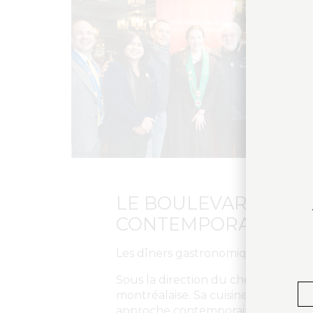
LE BOULEVARDIER :
CONTEMPORAINE
Les dîners gastronomiques se sont
Sous la direction du chef exécutif
montréalaise. Sa cuisine, centrée sur
approche contemporaine exigeante.