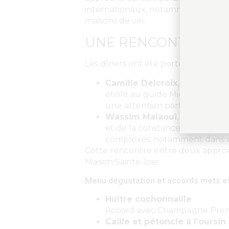
internationaux, notamment dans le 
maisons de vin.
UNE RENCONTRE ENT
Les dîners ont été portés par la c
Camille Delcroix
, lauréat de
étoilé au guide Michelin, il d
une attention particulière por
Wassim Malaoui
, chef exécu
et de la constance. Son rôle e
complexes, notamment dans un
Cette rencontre entre deux approche
Maison Sainte Joie.
Menu dégustation et accords mets et
Huître cochonnaille
Accord avec Champagne Premie
Caille et pétoncle à l’oursin