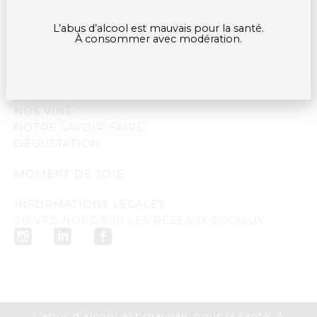
L’abus d’alcool est mauvais pour la santé.
À consommer avec modération.
ACCUEIL
NOTRE DOMAINE
NOS VINS
NOTRE SAVOIR-FAIRE
DÉGUSTATION
MOMENT DE JOIE
INFORMATIONS LÉGALES
SUIVEZ-NOUS SUR LES RÉSEAUX SOCIAUX:
L’abus d’alcool est mauvais pour la santé. À