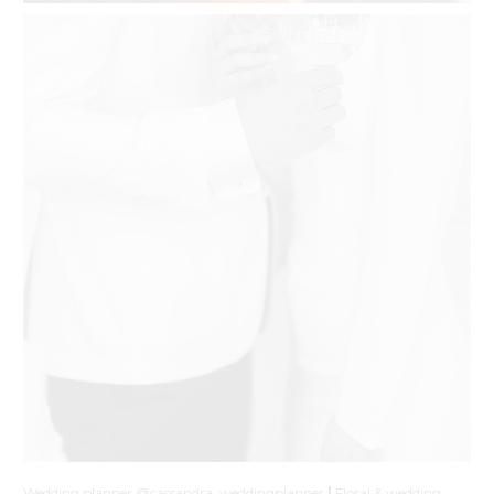
Wedding planner @cassandra_weddingplanner
|
Floral & wedding