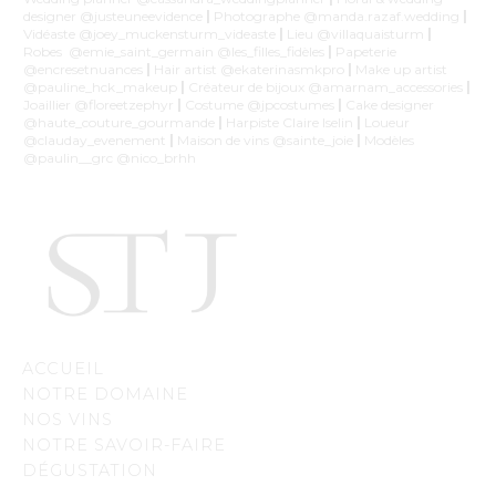
designer @justeuneevidence
|
Photographe @manda.razaf.wedding
|
Vidéaste @joey_muckensturm_videaste
|
Lieu @villaquaisturm
|
Robes @emie_saint_germain @les_filles_fidèles
|
Papeterie
@encresetnuances
|
Hair artist @ekaterinasmkpro
|
Make up artist
@pauline_hck_makeup
|
Créateur de bijoux @amarnam_accessories
|
Joaillier @floreetzephyr
|
Costume @jpcostumes
|
Cake designer
@haute_couture_gourmande
|
Harpiste Claire Iselin
|
Loueur
@clauday_evenement
|
Maison de vins @sainte_joie
|
Modèles
@paulin__grc @nico_brhh
ACCUEIL
NOTRE DOMAINE
NOS VINS
NOTRE SAVOIR-FAIRE
DÉGUSTATION