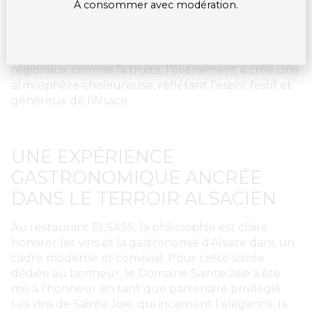
À consommer avec modération.
Avec un menu composé de spécialités alsaciennes
telles que des tartes flambées, de la tarte au
fromage blanc, du pâté de viande, et des produits
régionaux comme la truite, l’événement a créé une
atmosphère chaleureuse, reflétant l’esprit festif et
généreux de l’Alsace.
UNE EXPÉRIENCE
GASTRONOMIQUE ANCRÉE
DANS LE TERROIR ALSACIEN
Au restaurant ELSASS, la philosophie est claire :
honorer les vins et la gastronomie d’Alsace dans un
cadre moderne et convivial. Pour cette soirée
dédiée au bonheur, le Domaine Sainte Joie a été
mis à l’honneur en tant que partenaire privilégié.
Les vins de Sainte Joie, qui incarnent l’élégance, la