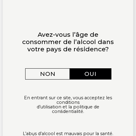
Avez-vous l’âge de
consommer de l’alcool dans
votre pays de résidence?
NON
OUI
En entrant sur ce site, vous acceptez les
Le Domaine Sainte Joie a célébré la
Journée
conditions
d’utilisation et la politique de
mondiale du b
onheur
au restaurant
ELSASS
, situé
conﬁdentialité.
au cœur de Paris. Ce restaurant, dédié à la mise en
valeur de la gastronomie alsacienne, a offert aux
convives une soirée unique où la convivialité et la
L’abus d’alcool est mauvais pour la santé.
découverte étaient à l’honneur.