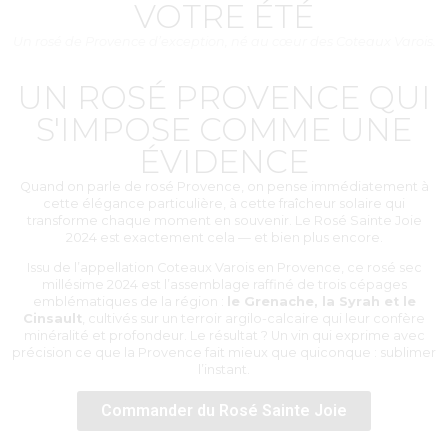
VOTRE ÉTÉ
Un rosé de Provence d’exception, né au cœur des Coteaux Varois.
UN ROSÉ PROVENCE QUI
S'IMPOSE COMME UNE
ÉVIDENCE
Quand on parle de rosé Provence, on pense immédiatement à
cette élégance particulière, à cette fraîcheur solaire qui
transforme chaque moment en souvenir. Le Rosé Sainte Joie
2024 est exactement cela — et bien plus encore.
Issu de l’appellation Coteaux Varois en Provence, ce rosé sec
millésime 2024 est l’assemblage raffiné de trois cépages
emblématiques de la région :
le Grenache, la Syrah et le
Cinsault
, cultivés sur un terroir argilo-calcaire qui leur confère
minéralité et profondeur. Le résultat ? Un vin qui exprime avec
précision ce que la Provence fait mieux que quiconque : sublimer
l’instant.
Commander du Rosé Sainte Joie