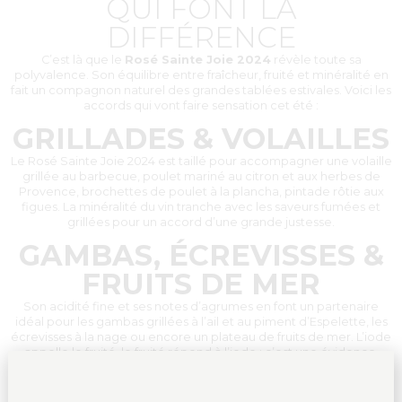
QUI FONT LA
DIFFÉRENCE
C’est là que le
Rosé Sainte Joie 2024
révèle toute sa
polyvalence. Son équilibre entre fraîcheur, fruité et minéralité en
fait un compagnon naturel des grandes tablées estivales. Voici les
accords qui vont faire sensation cet été :
GRILLADES & VOLAILLES
Le Rosé Sainte Joie 2024 est taillé pour accompagner une volaille
grillée au barbecue, poulet mariné au citron et aux herbes de
Provence, brochettes de poulet à la plancha, pintade rôtie aux
figues. La minéralité du vin tranche avec les saveurs fumées et
grillées pour un accord d’une grande justesse.
GAMBAS, ÉCREVISSES &
FRUITS DE MER
Son acidité fine et ses notes d’agrumes en font un partenaire
idéal pour les gambas grillées à l’ail et au piment d’Espelette, les
écrevisses à la nage ou encore un plateau de fruits de mer. L’iode
appelle le fruité, le fruité répond à l’iode : c’est une évidence.
SALADES COMPOSÉES