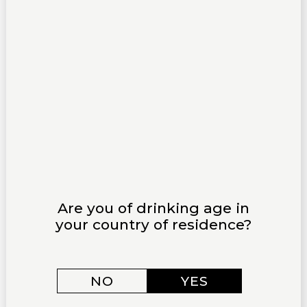
saveurs intenses du légume grillé sans jamais les écraser.
PÂTES AUX
COQUILLAGES
Les pâtes alle vongole, palourdes, ail, persil, vin blanc, huile d’olive,
trouvent dans ce rosé un accord presque parfait. L’acidité du vin
dialogue naturellement avec les coquillages, sa rondeur
enveloppe la texture des pâtes, et ses notes iodées prolongent
celles des palourdes. Un accord à tester absolument cet été.
Are you of drinking age in
your country of residence?
NO
YES
POURQUOI CHOISIR LE