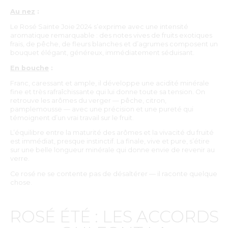
Au nez
:
Le Rosé Sainte Joie 2024 s’exprime avec une intensité
aromatique remarquable : des notes vives de fruits exotiques
frais, de pêche, de fleurs blanches et d’agrumes composent un
bouquet élégant, généreux, immédiatement séduisant.
En bouche
:
Franc, caressant et ample, il développe une acidité minérale
fine et très rafraîchissante qui lui donne toute sa tension. On
retrouve les arômes du verger — pêche, citron,
pamplemousse — avec une précision et une pureté qui
témoignent d’un vrai travail sur le fruit.
L’équilibre entre la maturité des arômes et la vivacité du fruité
est immédiat, presque instinctif. La finale, vive et pure, s’étire
sur une belle longueur minérale qui donne envie de revenir au
verre.
Ce rosé ne se contente pas de désaltérer — il raconte quelque
chose.
ROSÉ ÉTÉ : LES ACCORDS