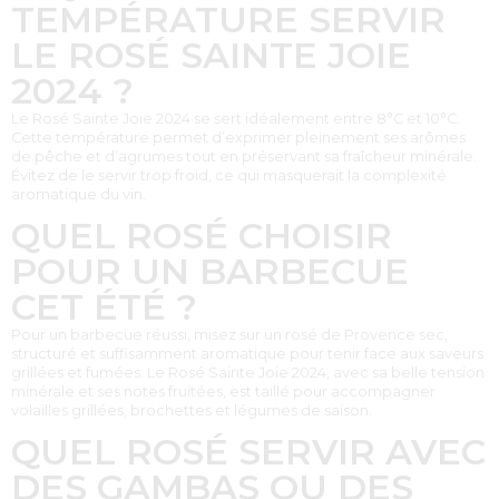
TEMPÉRATURE SERVIR
LE ROSÉ SAINTE JOIE
2024 ?
Le Rosé Sainte Joie 2024 se sert idéalement entre 8°C et 10°C.
Cette température permet d’exprimer pleinement ses arômes
de pêche et d’agrumes tout en préservant sa fraîcheur minérale.
Évitez de le servir trop froid, ce qui masquerait la complexité
aromatique du vin.
QUEL ROSÉ CHOISIR
POUR UN BARBECUE
CET ÉTÉ ?
Pour un barbecue réussi, misez sur un rosé de Provence sec,
structuré et suffisamment aromatique pour tenir face aux saveurs
grillées et fumées. Le Rosé Sainte Joie 2024, avec sa belle tension
minérale et ses notes fruitées, est taillé pour accompagner
volailles grillées, brochettes et légumes de saison.
QUEL ROSÉ SERVIR AVEC
DES GAMBAS OU DES