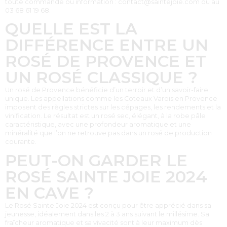
toute commande ou information : contact@saintejoie.com ou au
03 68 61 19 68.
QUELLE EST LA
DIFFÉRENCE ENTRE UN
ROSÉ DE PROVENCE ET
UN ROSÉ CLASSIQUE ?
Un rosé de Provence bénéficie d’un terroir et d’un savoir-faire
unique. Les appellations comme les Coteaux Varois en Provence
imposent des règles strictes sur les cépages, les rendements et la
vinification. Le résultat est un rosé sec, élégant, à la robe pâle
caractéristique, avec une profondeur aromatique et une
minéralité que l’on ne retrouve pas dans un rosé de production
courante.
PEUT-ON GARDER LE
ROSÉ SAINTE JOIE 2024
EN CAVE ?
Le Rosé Sainte Joie 2024 est conçu pour être apprécié dans sa
jeunesse, idéalement dans les 2 à 3 ans suivant le millésime. Sa
fraîcheur aromatique et sa vivacité sont à leur maximum dès