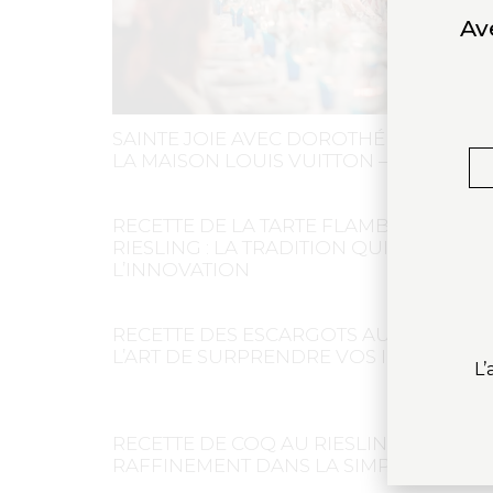
Av
SAINTE JOIE AVEC DOROTHÉE GILBERT 
LA MAISON LOUIS VUITTON – AVR 23
RECETTE DE LA TARTE FLAMBÉE AU
RIESLING : LA TRADITION QUI OSE
L’INNOVATION
RECETTE DES ESCARGOTS AU RIESLING :
L’ART DE SURPRENDRE VOS INVITÉS
L’
RECETTE DE COQ AU RIESLING : LE
RAFFINEMENT DANS LA SIMPLICITÉ