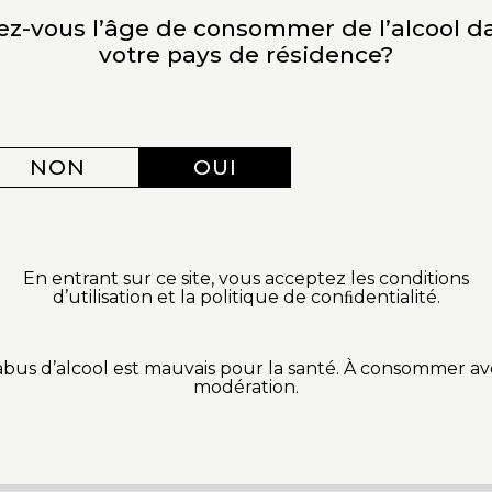
ez-vous l’âge de consommer de l’alcool d
votre pays de résidence?
À
LES ROCHES BLANCHES
A
NON
OUI
RECETTE DE POIRE POCHÉE AU RIESLING
R
: UNE DOUCEUR FRUITÉE ET ENIVRANTE
R
R
En entrant sur ce site, vous acceptez les conditions
d’utilisation et la politique de conﬁdentialité.
RECETTE DE SAINT-JACQUES POÊLÉES AU
R
BEURRE DE RIESLING : UN AIR MARIN EN
A
abus d’alcool est mauvais pour la santé. À consommer a
ALSACE
D
modération.
RECETTE DE POULET AU RIESLING : UN
PARFUM D’ENFANCE EN ALSACE