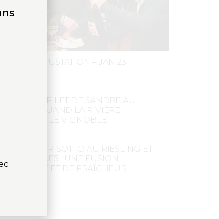
ans
TELIER DEGUSTATION – JAN 23
ECETTE DE FILET DE SANDRE AU
IESLING : QUAND LA RIVIÈRE
ENCONTRE LE VIGNOBLE
ECETTE DU RISOTTO AU RIESLING ET
UX ASPERGES : UNE FUSION
vec
’ÉLÉGANCE ET DE FRAÎCHEUR