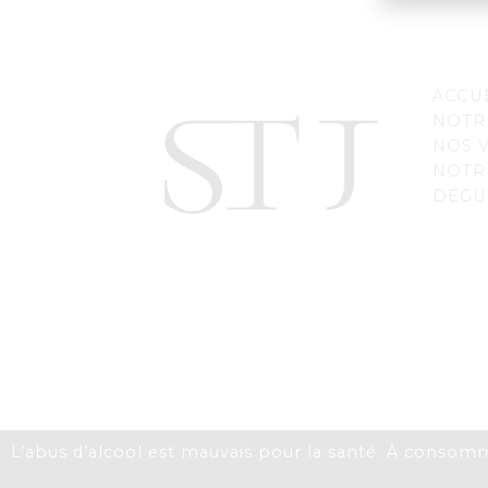
ACCU
NOTR
NOS 
NOTR
DÉGU
L’abus d’alcool est mauvais pour la santé. À consom