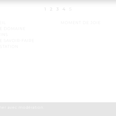
1
2
3
4
5
EIL
MOMENT DE JOIE
E DOMAINE
VINS
E SAVOIR-FAIRE
STATION
mer avec modération.