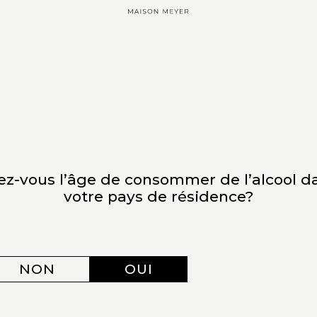
ITS
SAVOIR FAIRE
DÉGUSTATION
RELATIONS M
ez-vous l’âge de consommer de l’alcool d
LES VENDANGES TARDIVES OU L’ART DE
C
votre pays de résidence?
LA PATIENCE
V
NON
OUI