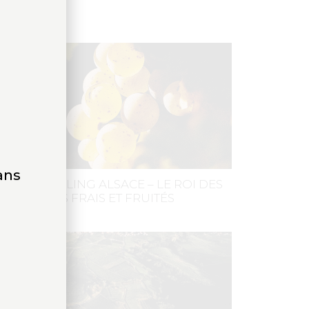
ÉDIAS
ans
ÉPAGE RIESLING ALSACE – LE ROI DES
INS BLANCS FRAIS ET FRUITÉS