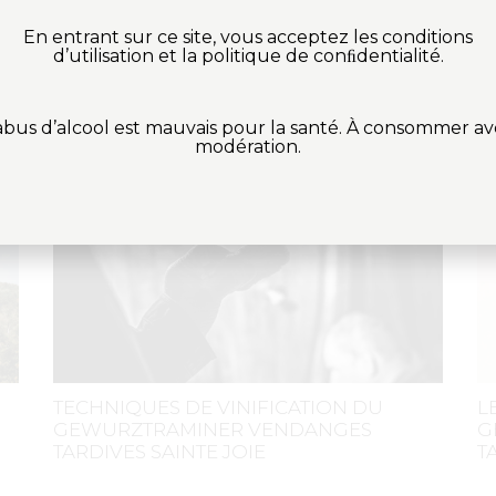
En entrant sur ce site, vous acceptez les conditions
d’utilisation et la politique de conﬁdentialité.
HISTOIRE DU RIESLING
C
S
abus d’alcool est mauvais pour la santé. À consommer a
modération.
TECHNIQUES DE VINIFICATION DU
L
GEWURZTRAMINER VENDANGES
G
TARDIVES SAINTE JOIE
T