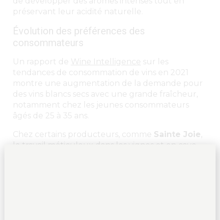
de développer des arômes intenses tout en
préservant leur acidité naturelle.
Évolution des préférences des
consommateurs
Un rapport de
Wine Intelligence
sur les
tendances de consommation de vins en 2021
montre une augmentation de la demande pour
des vins blancs secs avec une grande fraîcheur,
notamment chez les jeunes consommateurs
âgés de 25 à 35 ans.
Chez certains producteurs, comme
Sainte Joie
,
le travail méticuleux dans les vignes et en cave
permet de tirer le meilleur parti de ce cépage
emblématique, tout en restant fidèle à la
tradition des Rieslings secs d’Alsace.