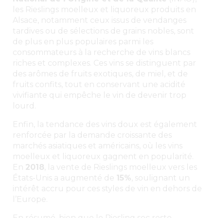
les Rieslings moelleux et liquoreux produits en
Alsace, notamment ceux issus de vendanges
tardives ou de sélections de grains nobles, sont
de plus en plus populaires parmi les
consommateurs à la recherche de vins blancs
riches et complexes. Ces vins se distinguent par
des arômes de fruits exotiques, de miel, et de
fruits confits, tout en conservant une acidité
vivifiante qui empêche le vin de devenir trop
lourd.
Enfin, la tendance des vins doux est également
renforcée par la demande croissante des
marchés asiatiques et américains, où les vins
moelleux et liquoreux gagnent en popularité.
En
2018
, la vente de Rieslings moelleux vers les
États-Unis a augmenté de
15%
, soulignant un
intérêt accru pour ces styles de vin en dehors de
l’Europe.
En résumé, bien que le Riesling sec reste