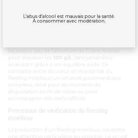
Le Riesling moelleux se distingue par sa douceur
enveloppante et sa richesse aromatique, tout en
L’abus d’alcool est mauvais pour la santé.
conservant une acidité qui équilibre le sucre et
À consommer avec modération.
apporte une grande fraîcheur au vin. Le niveau
de sucre résiduel dans ces vins peut varier, mais
en général, un Riesling moelleux possède entre
20 et 80 g/L de sucre
, tandis qu’un Riesling
liquoreux issu de Sélections de Grains Nobles
peut dépasser les
100 g/L
, sans jamais être
écœurant grâce à son équilibre acide. Ce
contraste entre douceur et vivacité fait du
Riesling moelleux un vin aussi gourmand que
complexe, idéal pour les moments de
dégustation en fin de repas ou pour
accompagner des mets raffinés.
Processus de vinification du Riesling
moelleux
La production d’un Riesling moelleux nécessite
une attention particulière au vignoble. Le vin est