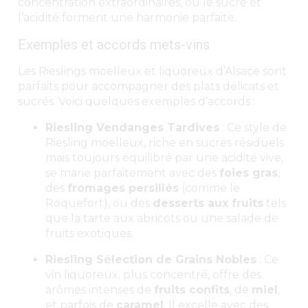
concentration extraordinaires, où le sucre et
l’acidité forment une harmonie parfaite.
Exemples et accords mets-vins
Les Rieslings moelleux et liquoreux d’Alsace sont
parfaits pour accompagner des plats délicats et
sucrés. Voici quelques exemples d’accords :
Riesling Vendanges Tardives
: Ce style de
Riesling moelleux, riche en sucres résiduels
mais toujours équilibré par une acidité vive,
se marie parfaitement avec des
foies gras
,
des
fromages persillés
(comme le
Roquefort), ou des
desserts aux fruits
tels
que la tarte aux abricots ou une salade de
fruits exotiques.
Riesling Sélection de Grains Nobles
: Ce
vin liquoreux, plus concentré, offre des
arômes intenses de
fruits confits
, de
miel
,
et parfois de
caramel
. Il excelle avec des