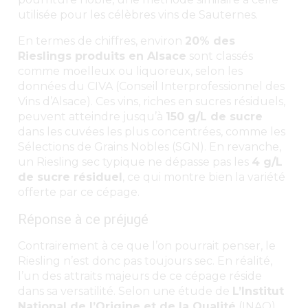
utilisée pour les célèbres vins de Sauternes.
En termes de chiffres, environ
20% des
Rieslings produits en Alsace
sont classés
comme moelleux ou liquoreux, selon les
données du CIVA (Conseil Interprofessionnel des
Vins d’Alsace). Ces vins, riches en sucres résiduels,
peuvent atteindre jusqu’à
150 g/L de sucre
dans les cuvées les plus concentrées, comme les
Sélections de Grains Nobles (SGN). En revanche,
un Riesling sec typique ne dépasse pas les
4 g/L
de sucre résiduel
, ce qui montre bien la variété
offerte par ce cépage.
Réponse à ce préjugé
Contrairement à ce que l’on pourrait penser, le
Riesling n’est donc pas toujours sec. En réalité,
l’un des attraits majeurs de ce cépage réside
dans sa versatilité. Selon une étude de
L’Institut
National de l’Origine et de la Qualité
(INAO),