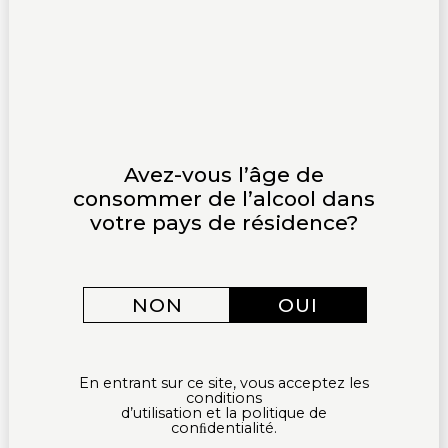
Avez-vous l’âge de
consommer de l’alcool dans
votre pays de résidence?
NON
OUI
LE RIESLING MOELLEUX :
En entrant sur ce site, vous acceptez les
conditions
DOUCEUR ET COMPLEXITÉ
d’utilisation et la politique de
conﬁdentialité.