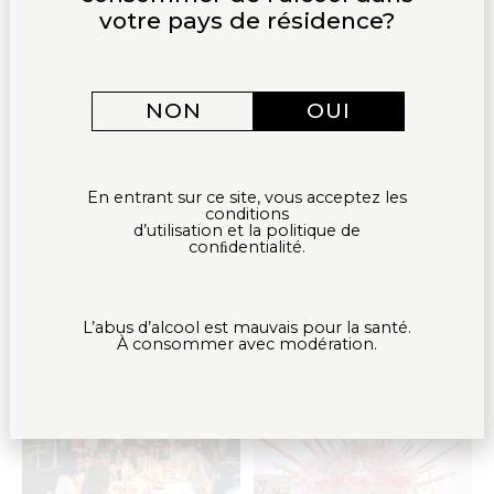
votre pays de résidence?
AU BISTROT DU SOMMELIER AVEC
ACCORD VINS ET METS AU CŒUR
PHILIPPE FAURE-BRAC – PARIS –
DE STRASBOURG
AVR 24
NON
OUI
En entrant sur ce site, vous acceptez les
ÉVÉNEMENT EXCLUSIF CHEZ
SOIRÉE DÉGUSTATION À
conditions
ARTHUS BERTRAND – DEAUVILLE
STRASBOURG CHEZ ARTHUS
d’utilisation et la politique de
– NOV 2023
BERTRAND – OCT 23
conﬁdentialité.
L’abus d’alcool est mauvais pour la santé.
À consommer avec modération.
GAULT & MILLAU – PARIS – SEPT
INSTANT PRÉCIEUX – SEPT 23